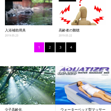
入浴補助用具
高齢者の難聴
2019.05.23
2019.05.22
1
2
3
4
少子高齢化
ウォーターベッド型マッサー