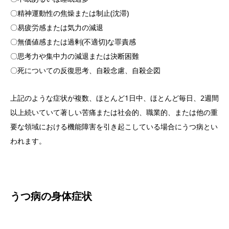
〇精神運動性の焦燥または制止(沈滞)
〇易疲労感または気力の減退
〇無価値感または過剰(不適切)な罪責感
〇思考力や集中力の減退または決断困難
〇死についての反復思考、自殺念慮、自殺企図
上記のような症状が複数、ほとんど1日中、ほとんど毎日、2週間
以上続いていて著しい苦痛または社会的、職業的、または他の重
要な領域における機能障害を引き起こしている場合にうつ病とい
われます。
うつ病の身体症状