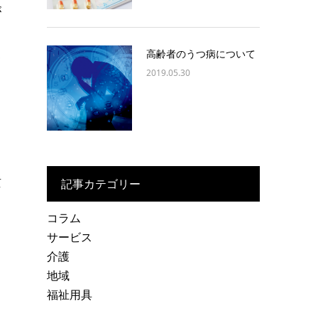
が
高齢者のうつ病について
て
2019.05.30
き
貢
記事カテゴリー
コラム
サービス
介護
地域
福祉用具