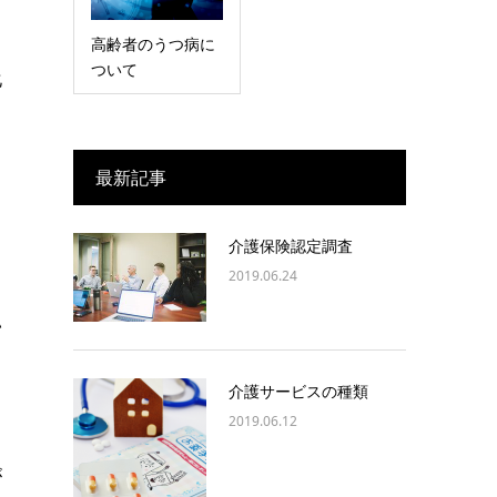
高齢者のうつ病に
ついて
化
最新記事
介護保険認定調査
2019.06.24
い
介護サービスの種類
2019.06.12
が