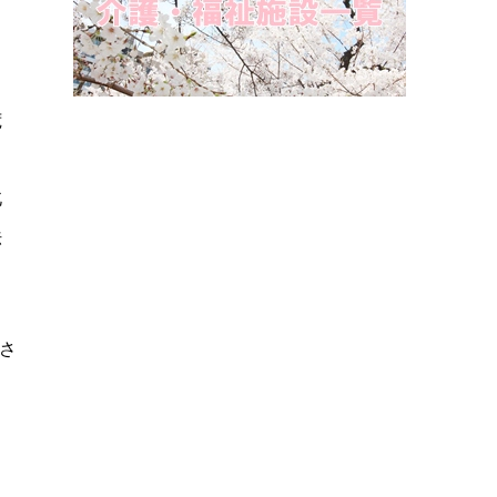
荒
、
北
法
さ