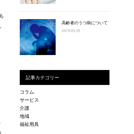
か
も
高齢者のうつ病について
し
2019.05.30
記事カテゴリー
コラム
サービス
介護
地域
い
福祉用具
り