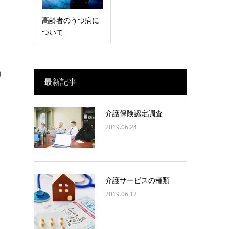
高齢者のうつ病に
ついて
助
最新記事
よ
介護保険認定調査
2019.06.24
介護サービスの種類
2019.06.12